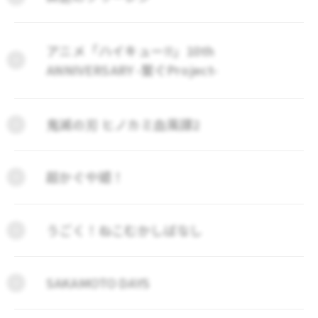
アニメ「ハイキュー!!」10th
ANNIVERSARY -繋ぐProject-
鬼滅の刃 ヒノカミ血風譚2
超かぐや姫！
うごく！ねこむかしばなし
SAKAMOTO DAYS