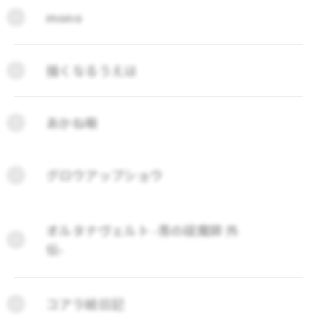
mono
描くなるうえは
あかね噺
グロウアップショウ
オルタナヴェルト -青の祓魔師 外
伝-
コアラ絵日記