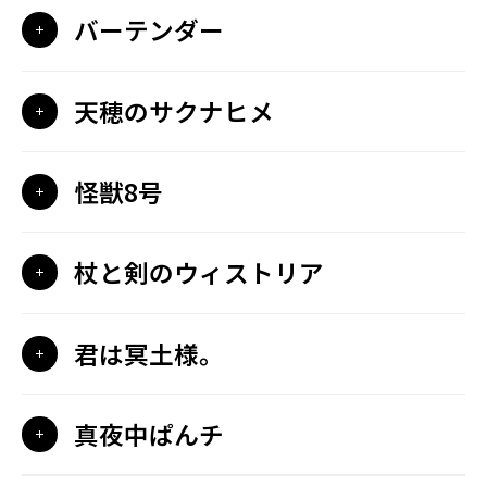
バーテンダー
天穂のサクナヒメ
怪獣8号
杖と剣のウィストリア
君は冥土様。
真夜中ぱんチ