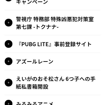
キャンペーン
警視庁 特務部 特殊凶悪犯対策室
第七課 -トクナナ-
『PUBG LITE』事前登録サイト
アズールレーン
えいがのおそ松さん 6つ子への手
紙私書箱開設
みるみるアニメ