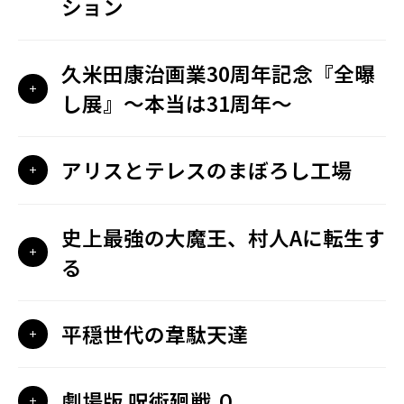
ション
久米田康治画業30周年記念『全曝
し展』〜本当は31周年〜
アリスとテレスのまぼろし工場
史上最強の大魔王、村人Aに転生す
る
平穏世代の韋駄天達
劇場版 呪術廻戦 ０