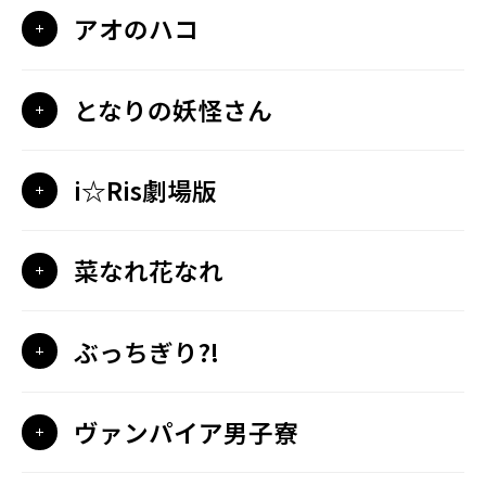
アオのハコ
となりの妖怪さん
i☆Ris劇場版
菜なれ花なれ
ぶっちぎり?!
ヴァンパイア男子寮