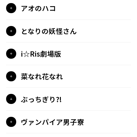
アオのハコ
となりの妖怪さん
i☆Ris劇場版
菜なれ花なれ
ぶっちぎり?!
ヴァンパイア男子寮