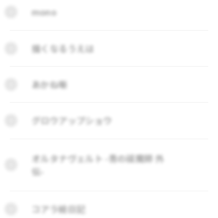
mono
描くなるうえは
あかね噺
グロウアップショウ
オルタナヴェルト -青の祓魔師 外
伝-
コアラ絵日記