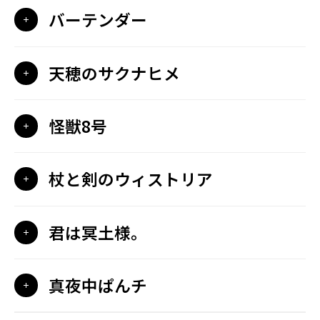
バーテンダー
天穂のサクナヒメ
怪獣8号
杖と剣のウィストリア
君は冥土様。
真夜中ぱんチ