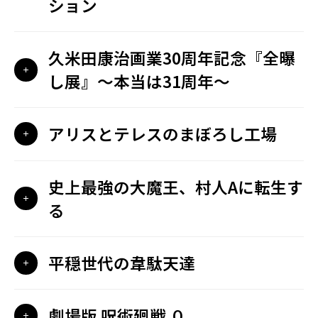
ション
久米田康治画業30周年記念『全曝
し展』〜本当は31周年〜
アリスとテレスのまぼろし工場
史上最強の大魔王、村人Aに転生す
る
平穏世代の韋駄天達
劇場版 呪術廻戦 ０