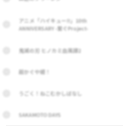
アニメ「ハイキュー!!」10th
ANNIVERSARY -繋ぐProject-
鬼滅の刃 ヒノカミ血風譚2
超かぐや姫！
うごく！ねこむかしばなし
SAKAMOTO DAYS