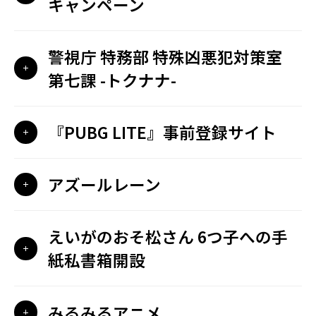
キャンペーン
警視庁 特務部 特殊凶悪犯対策室
第七課 -トクナナ-
『PUBG LITE』事前登録サイト
アズールレーン
えいがのおそ松さん 6つ子への手
紙私書箱開設
みるみるアニメ