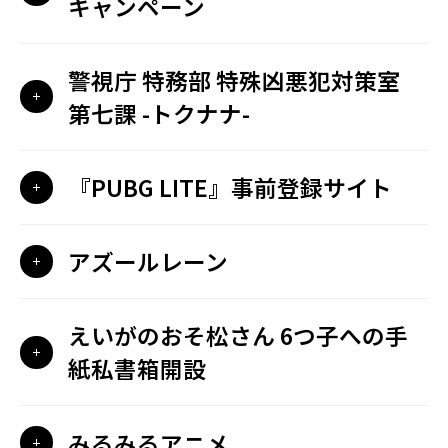
キャンペーン
警視庁 特務部 特殊凶悪犯対策室
第七課 -トクナナ-
『PUBG LITE』事前登録サイト
アズールレーン
えいがのおそ松さん 6つ子への手
紙私書箱開設
みるみるアニメ