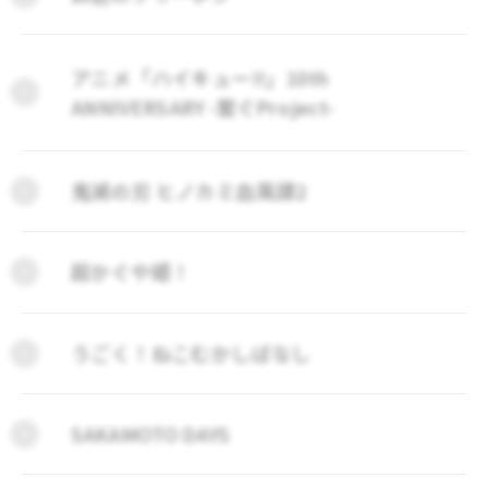
アニメ「ハイキュー!!」10th
ANNIVERSARY -繋ぐProject-
鬼滅の刃 ヒノカミ血風譚2
超かぐや姫！
うごく！ねこむかしばなし
SAKAMOTO DAYS