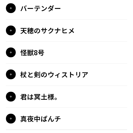
バーテンダー
天穂のサクナヒメ
怪獣8号
杖と剣のウィストリア
君は冥土様。
真夜中ぱんチ