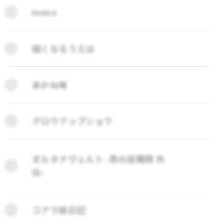
mono
描くなるうえは
あかね噺
グロウアップショウ
オルタナヴェルト -青の祓魔師 外
伝-
コアラ絵日記