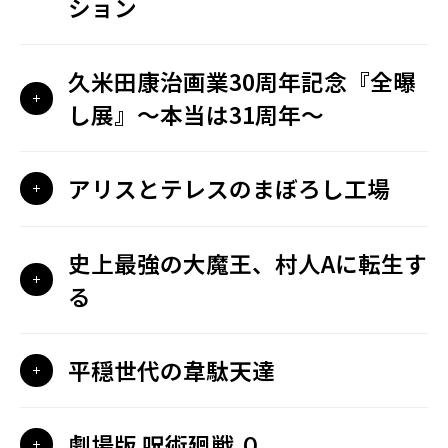
ション
久米田康治画業30周年記念『全曝
し展』〜本当は31周年〜
アリスとテレスのまぼろし工場
史上最強の大魔王、村人Aに転生す
る
平穏世代の韋駄天達
劇場版 呪術廻戦 ０