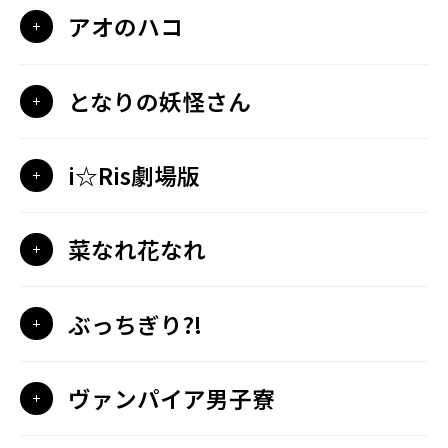
アオのハコ
となりの妖怪さん
i☆Ris劇場版
菜なれ花なれ
ぶっちぎり?!
ヴァンパイア男子寮