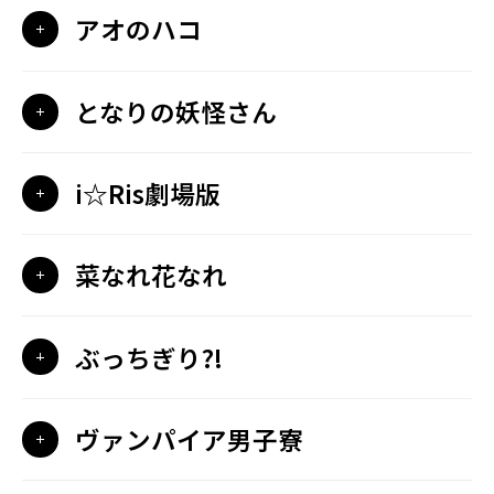
アオのハコ
となりの妖怪さん
i☆Ris劇場版
菜なれ花なれ
ぶっちぎり?!
ヴァンパイア男子寮