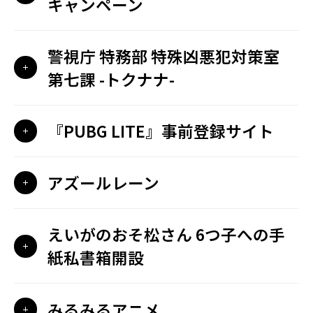
キャンペーン
警視庁 特務部 特殊凶悪犯対策室
第七課 -トクナナ-
『PUBG LITE』事前登録サイト
アズールレーン
えいがのおそ松さん 6つ子への手
紙私書箱開設
みるみるアニメ