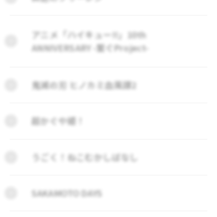
アニメ「ハイキュー!!」10th
ANNIVERSARY -繋ぐProject-
鬼滅の刃 ヒノカミ血風譚2
超かぐや姫！
うごく！ねこむかしばなし
SAKAMOTO DAYS