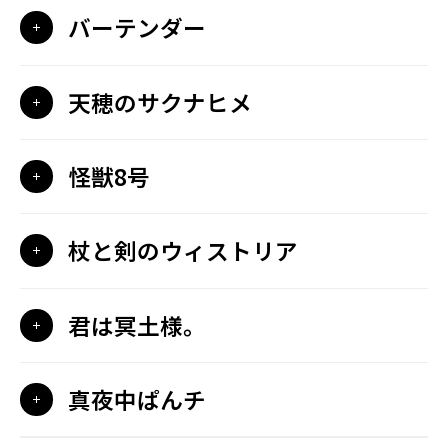
バーテンダー
天穂のサクナヒメ
怪獣8号
杖と剣のウィストリア
君は冥土様。
真夜中ぱんチ