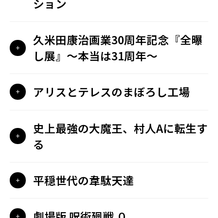
ション
久米田康治画業30周年記念『全曝
し展』〜本当は31周年〜
アリスとテレスのまぼろし工場
史上最強の大魔王、村人Aに転生す
る
平穏世代の韋駄天達
劇場版 呪術廻戦 ０