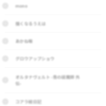
mono
描くなるうえは
あかね噺
グロウアップショウ
オルタナヴェルト -青の祓魔師 外
伝-
コアラ絵日記